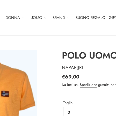
DONNA
UOMO
BRAND
BUONO REGALO - GIF
POLO UOMO
VENDITORE
NAPAPIJRI
Prezzo
€69,00
di
Iva inclusa.
Spedizione
gratuita per
listino
Taglia