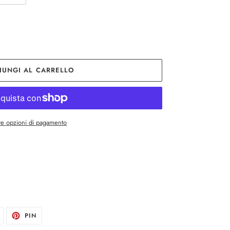
IUNGI AL CARRELLO
re opzioni di pagamento
TWITTA
PINNA
PIN
SU
SU
TWITTER
PINTEREST