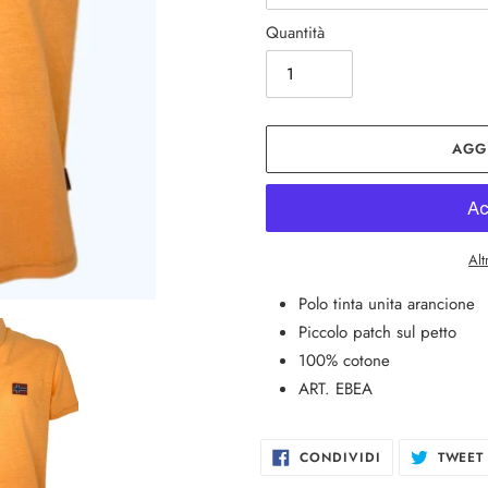
Quantità
AGG
Alt
Inserimento
Polo tinta unita arancione
del
Piccolo patch sul petto
prodotto
100% cotone
nel
ART. EBEA
carrello
CONDIVIDI
CONDIVIDI
TWEET
SU
FACEBOOK