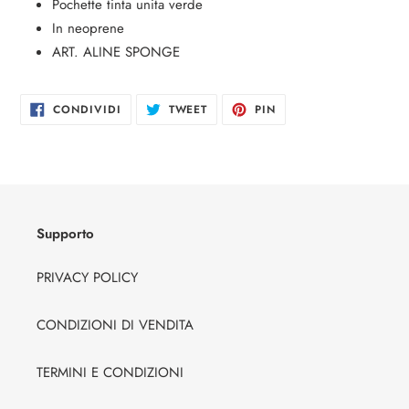
Inserimento
Pochette tinta unita verde
del
In neoprene
prodotto
ART. ALINE SPONGE
nel
carrello
CONDIVIDI
TWITTA
PINNA
CONDIVIDI
TWEET
PIN
SU
SU
SU
FACEBOOK
TWITTER
PINTEREST
Supporto
PRIVACY POLICY
CONDIZIONI DI VENDITA
TERMINI E CONDIZIONI