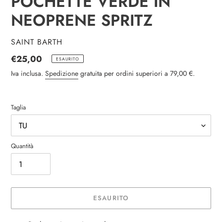
POCHETTE VERDE IN
NEOPRENE SPRITZ
VENDITORE
SAINT BARTH
Prezzo
€25,00
ESAURITO
di
Iva inclusa.
Spedizione
gratuita per ordini superiori a 79,00 €.
listino
Taglia
Quantità
ESAURITO