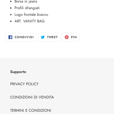
Inserimento
Borsa in jeans
del
Profili sfrangiati
prodotto
Logo frontale bianco
nel
ART. VANITY BAG
carrello
CONDIVIDI
TWITTA
PINNA
CONDIVIDI
TWEET
PIN
SU
SU
SU
FACEBOOK
TWITTER
PINTEREST
Supporto
PRIVACY POLICY
CONDIZIONI DI VENDITA
TERMINI E CONDIZIONI