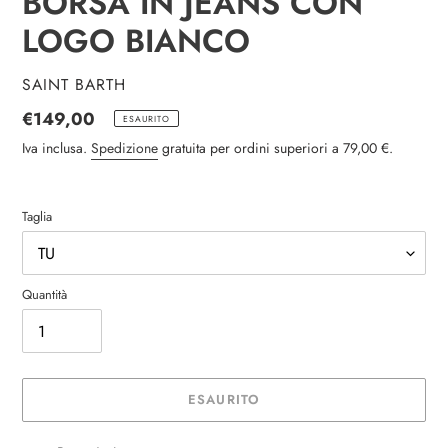
BORSA IN JEANS CON
LOGO BIANCO
VENDITORE
SAINT BARTH
Prezzo
€149,00
ESAURITO
di
Iva inclusa.
Spedizione
gratuita per ordini superiori a 79,00 €.
listino
Taglia
Quantità
ESAURITO