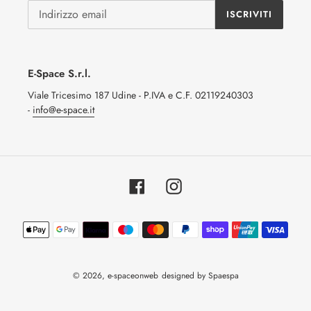
ISCRIVITI
E-Space S.r.l.
Viale Tricesimo 187 Udine - P.IVA e C.F. 02119240303
-
info@e-space.it
Facebook
Instagram
Metodi
di
pagamento
© 2026,
e-spaceonweb
designed by Spaespa