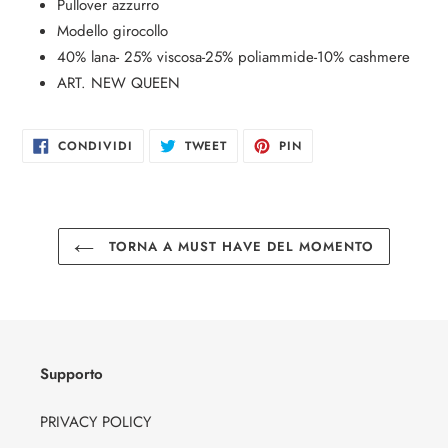
Inserimento
Pullover azzurro
del
Modello girocollo
prodotto
40% lana- 25% viscosa-25% poliammide-10% cashmere
nel
ART. NEW QUEEN
carrello
CONDIVIDI
TWITTA
PINNA
CONDIVIDI
TWEET
PIN
SU
SU
SU
FACEBOOK
TWITTER
PINTEREST
TORNA A MUST HAVE DEL MOMENTO
Supporto
PRIVACY POLICY