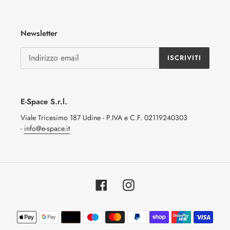
Newsletter
ISCRIVITI
E-Space S.r.l.
Viale Tricesimo 187 Udine - P.IVA e C.F. 02119240303
-
info@e-space.it
Facebook
Instagram
Metodi
di