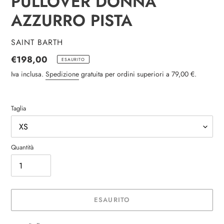
PULLOVER DONNA
AZZURRO PISTA
VENDITORE
SAINT BARTH
Prezzo
€198,00
ESAURITO
di
Iva inclusa.
Spedizione
gratuita per ordini superiori a 79,00 €.
listino
Taglia
Quantità
ESAURITO